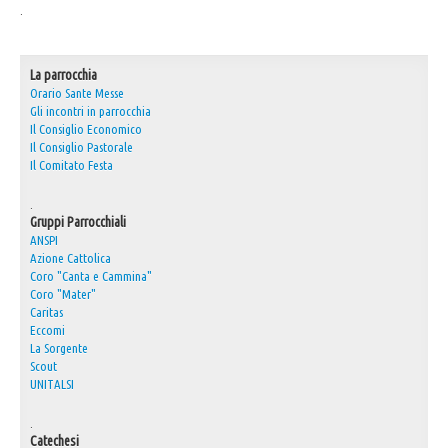
.
30° Anniversario Ordinazione Sacerdotale Don Nino
Festa Sant'Agostino
La parrocchia
RASSEGNA PRESEPI DOMESTICI 2020
Orario Sante Messe
Gli incontri in parrocchia
Video
Il Consiglio Economico
Il Consiglio Pastorale
L'Oratorio in Festa 2015
Il Comitato Festa
Capodanno 31/12/2015
.
Gruppi Parrocchiali
Fatti riconoscere
ANSPI
Azione Cattolica
Coro "Canta e Cammina"
Coro "Mater"
Caritas
Eccomi
La Sorgente
Scout
UNITALSI
.
Catechesi