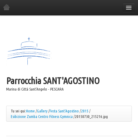
Home
La Parrocchia
Orario Sante Messe
Gli incontri in parrocchia
Il Consiglio Economico
Il Consiglio Pastorale
Parrocchia
Il Comitato Festa
SANT'AGOSTINO
I Gruppi Parrocchiali
Marina di Città Sant'Angelo - PESCARA
ANSPI
Azione Cattolica
Tu sei qui:
Home
/
Gallery
/
Festa Sant'Agostino
/
2015
/
Esibizione Zumba Centro Fitness Gymnica
/
20150730_215216.jpg
Coro "Canta e Cammina"
Coro "Mater"
Caritas