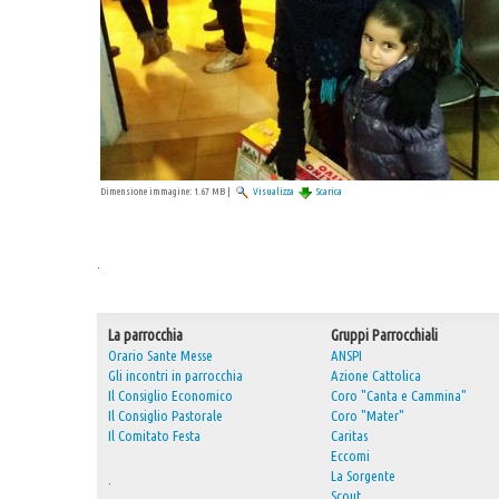
Dimensione immagine:
1.67 MB
|
Visualizza
Scarica
.
La parrocchia
Gruppi Parrocchiali
Orario Sante Messe
ANSPI
Gli incontri in parrocchia
Azione Cattolica
Il Consiglio Economico
Coro "Canta e Cammina"
Il Consiglio Pastorale
Coro "Mater"
Il Comitato Festa
Caritas
Eccomi
La Sorgente
.
Scout