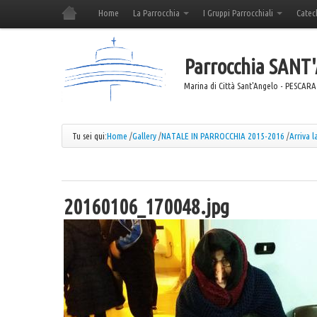
Home
La Parrocchia
I Gruppi Parrocchiali
Catec
Parrocchia
SANT
Marina di Città Sant'Angelo - PESCARA
Tu sei qui:
Home
/
Gallery
/
NATALE IN PARROCCHIA 2015-2016
/
Arriva l
20160106_170048.jpg