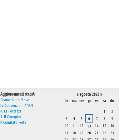
Aggiornamenti recenti
«
agosto 2026
»
Orario Sante Messe
lu
ma
me
gi
ve
sa
do
Le Convenzioni ANSPI
agosto
4. La Fortezza
1
2
3. Il Consiglio
3
4
5
6
7
8
9
Il Comitato Festa
10
11
12
14
15
16
13
17
18
19
20
21
22
23
.
24
25
26
27
28
29
30