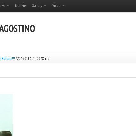
hesi
Notizie
Gallery
Video
'AGOSTINO
a Befana!!!
/
20160106_170048.jpg