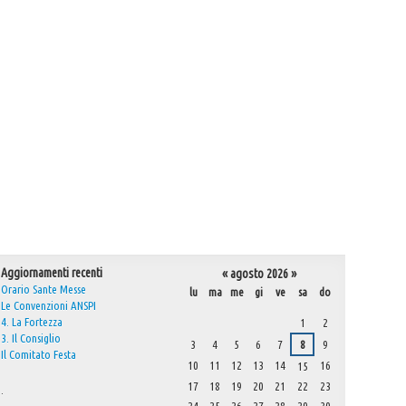
Aggiornamenti recenti
«
agosto 2026
»
Orario Sante Messe
lu
ma
me
gi
ve
sa
do
Le Convenzioni ANSPI
agosto
4. La Fortezza
1
2
3. Il Consiglio
3
4
5
6
7
8
9
Il Comitato Festa
10
11
12
13
14
16
15
17
18
19
20
21
22
23
.