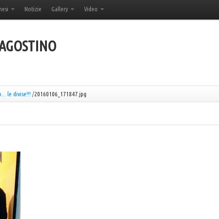
hesi
Notizie
Gallery
Video
'AGOSTINO
.. le divise!!!
/
20160106_171847.jpg