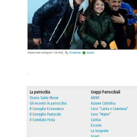
Dimensione immagine:
1.50 MB
|
Visualizza
Scarica
.
La parrocchia
Gruppi Parrocchiali
Orario Sante Messe
ANSPI
Gli incontri in parrocchia
Azione Cattolica
Il Consiglio Economico
Coro "Canta e Cammina"
Il Consiglio Pastorale
Coro "Mater"
Il Comitato Festa
Caritas
Eccomi
La Sorgente
.
Scout