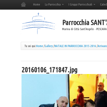
Home
La Parrocchia
I Gruppi Parrocchiali
Catec
Parrocchia
SANT
Marina di Città Sant'Angelo - PESCARA
Tu sei qui:
Home
/
Gallery
/
NATALE IN PARROCCHIA 2015-2016
/
Arrivano.
20160106_171847.jpg