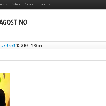
hesi
Notizie
Gallery
Video
'AGOSTINO
.. le divise!!!
/
20160106_171909.jpg