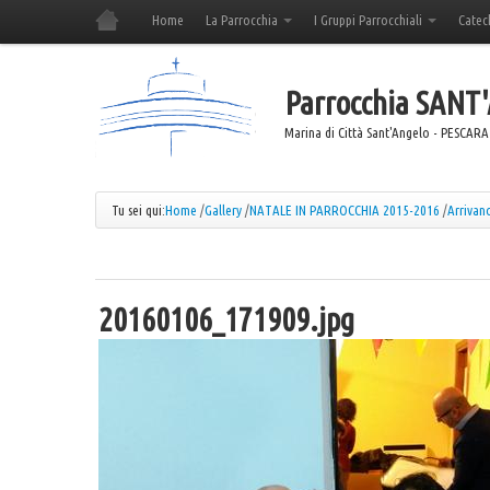
Home
La Parrocchia
I Gruppi Parrocchiali
Catec
Parrocchia
SANT
Marina di Città Sant'Angelo - PESCARA
Tu sei qui:
Home
/
Gallery
/
NATALE IN PARROCCHIA 2015-2016
/
Arrivano.
20160106_171909.jpg