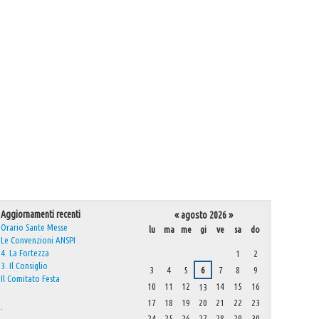
Aggiornamenti recenti
«
agosto 2026
»
Orario Sante Messe
lu
ma
me
gi
ve
sa
do
Le Convenzioni ANSPI
agosto
4. La Fortezza
1
2
3. Il Consiglio
3
4
5
6
7
8
9
Il Comitato Festa
10
11
12
14
15
16
13
17
18
19
20
21
22
23
.
24
25
26
27
28
29
30