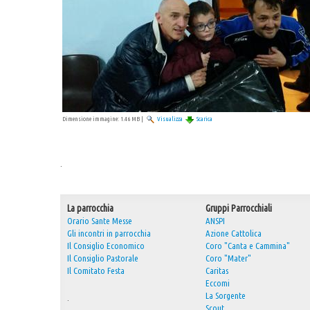
Dimensione immagine:
1.46 MB
|
Visualizza
Scarica
.
La parrocchia
Gruppi Parrocchiali
Orario Sante Messe
ANSPI
Gli incontri in parrocchia
Azione Cattolica
Il Consiglio Economico
Coro "Canta e Cammina"
Il Consiglio Pastorale
Coro "Mater"
Il Comitato Festa
Caritas
Eccomi
La Sorgente
.
Scout