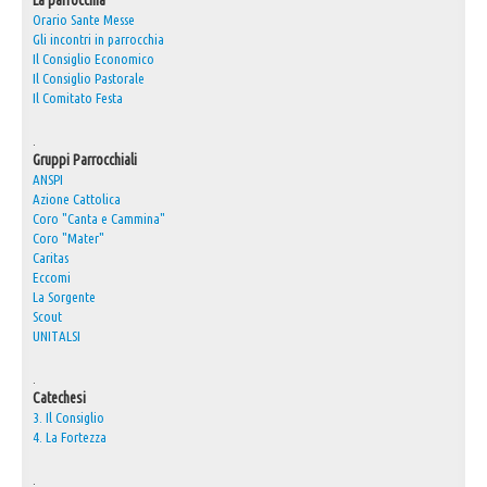
La parrocchia
Orario Sante Messe
30° Anniversario Ordinazione Sacerdotale Don Nino
Gli incontri in parrocchia
Il Consiglio Economico
Festa Sant'Agostino
Il Consiglio Pastorale
Il Comitato Festa
RASSEGNA PRESEPI DOMESTICI 2020
Video
.
Gruppi Parrocchiali
L'Oratorio in Festa 2015
ANSPI
Azione Cattolica
Capodanno 31/12/2015
Coro "Canta e Cammina"
Coro "Mater"
Fatti riconoscere
Caritas
Eccomi
La Sorgente
Scout
UNITALSI
.
Catechesi
3. Il Consiglio
4. La Fortezza
.