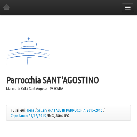
Home
La Parrocchia
Orario Sante Messe
Gli incontri in parrocchia
Il Consiglio Economico
Il Consiglio Pastorale
Parrocchia
Il Comitato Festa
SANT'AGOSTINO
I Gruppi Parrocchiali
Marina di Città Sant'Angelo - PESCARA
ANSPI
Azione Cattolica
Tu sei qui:
Home
/
Gallery
/
NATALE IN PARROCCHIA 2015-2016
/
Capodanno 31/12/2015
/
IMG_8804.JPG
Coro "Canta e Cammina"
Coro "Mater"
Caritas