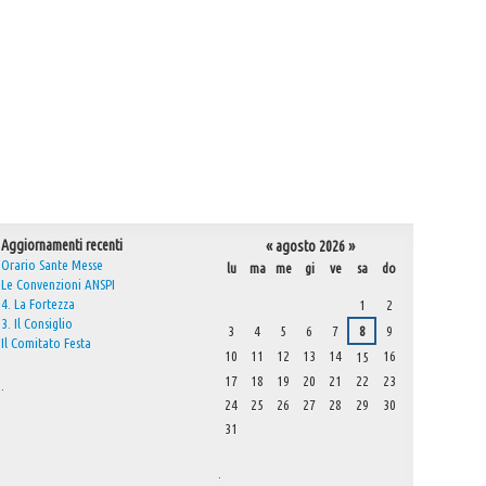
Aggiornamenti recenti
«
agosto 2026
»
Orario Sante Messe
lu
ma
me
gi
ve
sa
do
Le Convenzioni ANSPI
agosto
4. La Fortezza
1
2
3. Il Consiglio
3
4
5
6
7
8
9
Il Comitato Festa
10
11
12
13
14
16
15
17
18
19
20
21
22
23
.
24
25
26
27
28
29
30
31
.