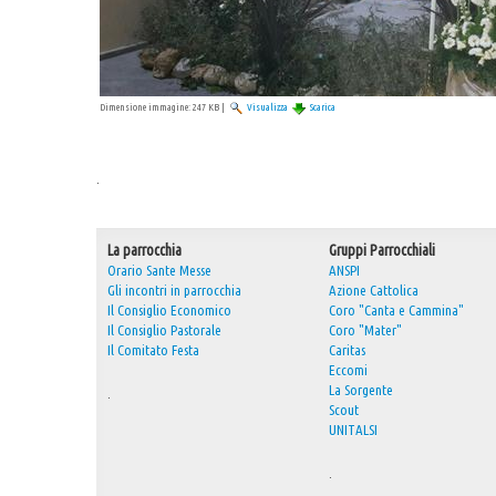
Dimensione immagine:
247 KB
|
Visualizza
Scarica
.
La parrocchia
Gruppi Parrocchiali
Orario Sante Messe
ANSPI
Gli incontri in parrocchia
Azione Cattolica
Il Consiglio Economico
Coro "Canta e Cammina"
Il Consiglio Pastorale
Coro "Mater"
Il Comitato Festa
Caritas
Eccomi
La Sorgente
.
Scout
UNITALSI
.