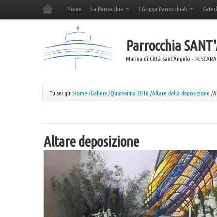
Home
La Parrocchia
I Gruppi Parrocchiali
Catec
Parrocchia
SANT
Marina di Città Sant'Angelo - PESCARA
Tu sei qui:
Home
/
Gallery
/
Quaresima 2016
/
Altare della deposizione
/
A
Altare deposizione