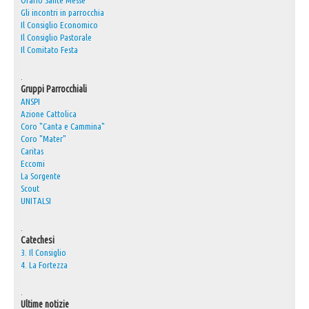
Orario Sante Messe
Gli incontri in parrocchia
30° Anniversario Ordinazione Sacerdotale Don Nino
Il Consiglio Economico
Il Consiglio Pastorale
Festa Sant'Agostino
Il Comitato Festa
RASSEGNA PRESEPI DOMESTICI 2020
.
Video
Gruppi Parrocchiali
ANSPI
L'Oratorio in Festa 2015
Azione Cattolica
Coro "Canta e Cammina"
Capodanno 31/12/2015
Coro "Mater"
Caritas
Fatti riconoscere
Eccomi
La Sorgente
Scout
UNITALSI
.
Catechesi
3. Il Consiglio
4. La Fortezza
.
Ultime notizie