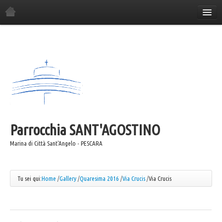
Home
La Parrocchia
Orario Sante Messe
Gli incontri in parrocchia
Il Consiglio Economico
Il Consiglio Pastorale
Parrocchia
Il Comitato Festa
SANT'AGOSTINO
I Gruppi Parrocchiali
Marina di Città Sant'Angelo - PESCARA
ANSPI
Azione Cattolica
Tu sei qui:
Home
/
Gallery
/
Quaresima 2016
/
Via Crucis
/
Via Crucis
Coro "Canta e Cammina"
Coro "Mater"
Caritas