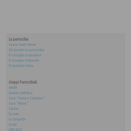
.
.
.
La parrocchia
Orario Sante Messe
Gli incontri in parrocchia
Il Consiglio Economico
Il Consiglio Pastorale
Il Comitato Festa
.
Gruppi Parrocchiali
ANSPI
Azione Cattolica
Coro "Canta e Cammina"
Coro "Mater"
Caritas
Eccomi
La Sorgente
Scout
UNITALSI