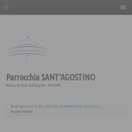
Home
La Parrocchia
Orario Sante Messe
Gli incontri in parrocchia
Il Consiglio Economico
Il Consiglio Pastorale
Parrocchia
Il Comitato Festa
SANT'AGOSTINO
I Gruppi Parrocchiali
Marina di Città Sant'Angelo - PESCARA
ANSPI
Azione Cattolica
Tu sei qui:
Home
/
Gallery
/
NATALE IN PARROCCHIA 2015-2016
/
Presepe Vivente
Coro "Canta e Cammina"
Coro "Mater"
Caritas