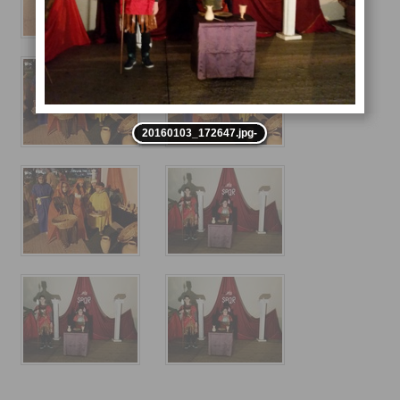
20160103_172647.jpg-