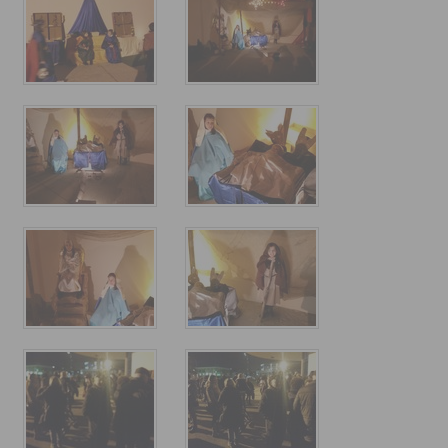
30° Anniversario Ordinazione Sacerdotale Don Nino
Festa Sant'Agostino
RASSEGNA PRESEPI DOMESTICI 2020
Video
L'Oratorio in Festa 2015
Capodanno 31/12/2015
Fatti riconoscere