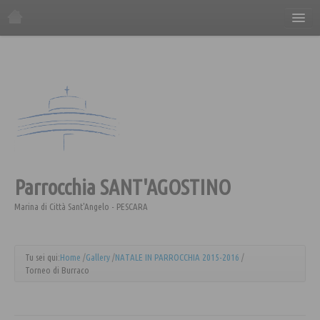
Home
La Parrocchia
Orario Sante Messe
Gli incontri in parrocchia
Il Consiglio Economico
Il Consiglio Pastorale
Parrocchia
Il Comitato Festa
SANT'AGOSTINO
I Gruppi Parrocchiali
Marina di Città Sant'Angelo - PESCARA
ANSPI
Azione Cattolica
Tu sei qui:
Home
/
Gallery
/
NATALE IN PARROCCHIA 2015-2016
/
Torneo di Burraco
Coro "Canta e Cammina"
Coro "Mater"
Caritas