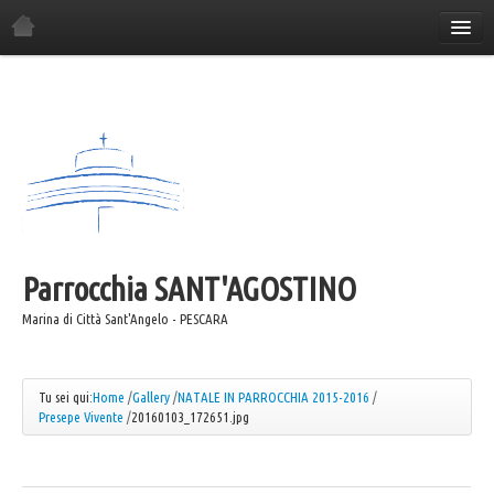
Home
La Parrocchia
Orario Sante Messe
Gli incontri in parrocchia
Il Consiglio Economico
Il Consiglio Pastorale
Parrocchia
Il Comitato Festa
SANT'AGOSTINO
I Gruppi Parrocchiali
Marina di Città Sant'Angelo - PESCARA
ANSPI
Azione Cattolica
Tu sei qui:
Home
/
Gallery
/
NATALE IN PARROCCHIA 2015-2016
/
Presepe Vivente
/
20160103_172651.jpg
Coro "Canta e Cammina"
Coro "Mater"
Caritas