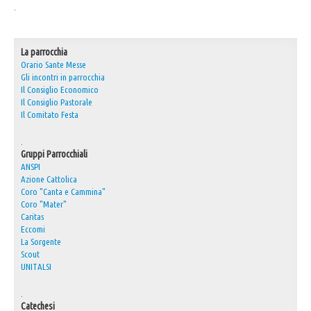
.
30° Anniversario Ordinazione Sacerdotale Don Nino
Festa Sant'Agostino
La parrocchia
RASSEGNA PRESEPI DOMESTICI 2020
Orario Sante Messe
Gli incontri in parrocchia
Video
Il Consiglio Economico
Il Consiglio Pastorale
L'Oratorio in Festa 2015
Il Comitato Festa
Capodanno 31/12/2015
.
Gruppi Parrocchiali
Fatti riconoscere
ANSPI
Azione Cattolica
Coro "Canta e Cammina"
Coro "Mater"
Caritas
Eccomi
La Sorgente
Scout
UNITALSI
.
Catechesi