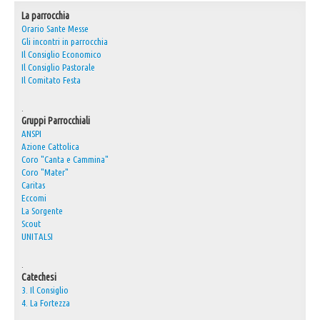
La parrocchia
30° Anniversario Ordinazione Sacerdotale Don Nino
Orario Sante Messe
Gli incontri in parrocchia
Festa Sant'Agostino
Il Consiglio Economico
RASSEGNA PRESEPI DOMESTICI 2020
Il Consiglio Pastorale
Il Comitato Festa
Video
.
L'Oratorio in Festa 2015
Gruppi Parrocchiali
Capodanno 31/12/2015
ANSPI
Azione Cattolica
Coro "Canta e Cammina"
Fatti riconoscere
Coro "Mater"
Caritas
Eccomi
La Sorgente
Scout
UNITALSI
.
Catechesi
3. Il Consiglio
4. La Fortezza