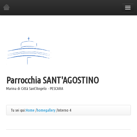
Home
La Parrocchia
Orario Sante Messe
Gli incontri in parrocchia
Il Consiglio Economico
Il Consiglio Pastorale
Parrocchia
Il Comitato Festa
SANT'AGOSTINO
I Gruppi Parrocchiali
Marina di Città Sant'Angelo - PESCARA
ANSPI
Azione Cattolica
Tu sei qui:
Home
/
homegallery
/
Interno 4
Coro "Canta e Cammina"
Coro "Mater"
Caritas