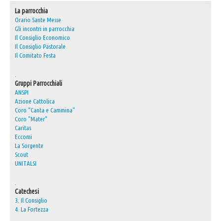
La parrocchia
30° Anniversario Ordinazione Sacerdotale Don Nino
Orario Sante Messe
Gli incontri in parrocchia
Festa Sant'Agostino
Il Consiglio Economico
RASSEGNA PRESEPI DOMESTICI 2020
Il Consiglio Pastorale
Il Comitato Festa
Video
.
L'Oratorio in Festa 2015
Gruppi Parrocchiali
Capodanno 31/12/2015
ANSPI
Azione Cattolica
Coro "Canta e Cammina"
Fatti riconoscere
Coro "Mater"
Caritas
Eccomi
La Sorgente
Scout
UNITALSI
.
Catechesi
3. Il Consiglio
4. La Fortezza