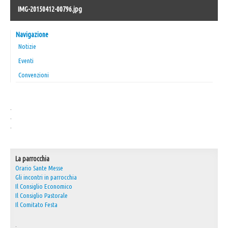
IMG-20150412-00796.jpg
30° Anniversario Ordinazione Sacerdotale Don Nino
Festa Sant'Agostino
Navigazione
RASSEGNA PRESEPI DOMESTICI 2020
Notizie
Eventi
Video
Convenzioni
L'Oratorio in Festa 2015
Capodanno 31/12/2015
.
Fatti riconoscere
.
.
La parrocchia
Orario Sante Messe
Gli incontri in parrocchia
Il Consiglio Economico
Il Consiglio Pastorale
Il Comitato Festa
.