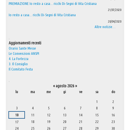
PREMIAZIONE Io resto a casa... ricchi Di-Segni di Vita Cristiana
21/07/2020
Io resto a casa... ricchi Di-Segni di Vita Cristiana
20/04/2020
Altre notizie…
.
Aggiornamenti recenti
Orario Sante Messe
Le Convenzioni ANSPI
4. La Fortezza
3. Il Consiglio
Il Comitato Festa
.
«
agosto 2026
»
lu
ma
me
gi
ve
sa
do
agosto
1
2
3
4
5
6
7
8
9
10
11
12
13
14
15
16
18
19
20
21
22
23
17
24
25
26
27
28
29
30