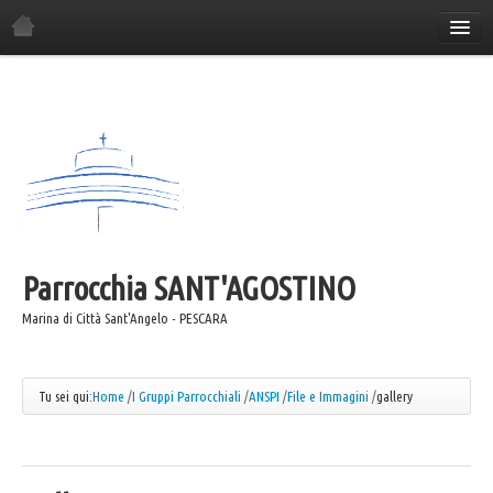
Home
La Parrocchia
Orario Sante Messe
Gli incontri in parrocchia
Il Consiglio Economico
Il Consiglio Pastorale
Parrocchia
Il Comitato Festa
SANT'AGOSTINO
I Gruppi Parrocchiali
Marina di Città Sant'Angelo - PESCARA
ANSPI
Azione Cattolica
Tu sei qui:
Home
/
I Gruppi Parrocchiali
/
ANSPI
/
File e Immagini
/
gallery
Coro "Canta e Cammina"
Coro "Mater"
Caritas