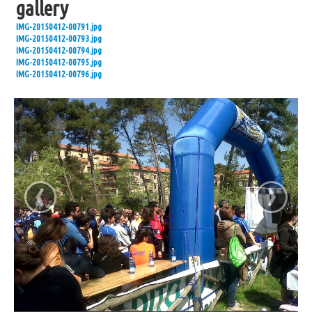
gallery
Eccomi
IMG-20150412-00791.jpg
IMG-20150412-00793.jpg
La Sorgente
IMG-20150412-00794.jpg
IMG-20150412-00795.jpg
Scout
IMG-20150412-00796.jpg
UNITALSI
Catechesi
I doni dello Spirito Santo
Documenti per i catechisti
Notizie
‹
›
Gallery
L'Oratorio in Festa 2015
Festa di Benvenuto 17/10/2015
Cena Comitato Festa 20/11/2015
NATALE IN PARROCCHIA 2015-2016
Quaresima 2016