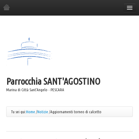
Home
La Parrocchia
Orario Sante Messe
Gli incontri in parrocchia
Il Consiglio Economico
Il Consiglio Pastorale
Parrocchia
Il Comitato Festa
SANT'AGOSTINO
I Gruppi Parrocchiali
Marina di Città Sant'Angelo - PESCARA
ANSPI
Azione Cattolica
Tu sei qui:
Home
/
Notizie
/
Aggiornamenti torneo di calcetto
Coro "Canta e Cammina"
Coro "Mater"
Caritas