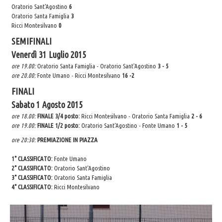
Oratorio Sant'Agostino
6
30° Anniversario Ordinazione Sacerdotale Don Nino
Oratorio Santa Famiglia
3
Ricci Montesilvano
0
Festa Sant'Agostino
SEMIFINALI
RASSEGNA PRESEPI DOMESTICI 2020
Venerdì 31 Luglio 2015
Video
ore 19.00:
Oratorio Santa Famiglia -
Oratorio Sant'Agostino
3 - 5
ore 20.00:
Fonte Umano - Ricci Montesilvano
16 -2
L'Oratorio in Festa 2015
FINALI
Capodanno 31/12/2015
Sabato 1 Agosto 2015
Fatti riconoscere
ore 18.00:
FINALE 3/4 posto:
Ricci Montesilvano - Oratorio Santa Famiglia
2 - 6
ore 19.00:
FINALE 1/2 posto:
Oratorio Sant'Agostino - Fonte Umano
1 - 5
ore 20:30:
PREMIAZIONE IN PIAZZA
1° CLASSIFICATO:
Fonte Umano
2° CLASSIFICATO:
Oratorio Sant'Agostino
3° CLASSIFICATO:
Oratorio Santa Famiglia
4° CLASSIFICATO:
Ricci Montesilvano