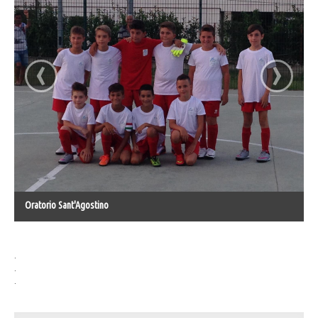
‹
›
Oratorio Sant'Agostino
.
.
.