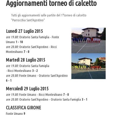
Aggiornamenti torneo di calcetto
Eccomi
La Sorgente
Tutti gli aggiornamenti sulle partite del 1°torneo di calcetto
"Parrocchia Sant'Agostino"
Scout
Lunedì 27 Luglio 2015
UNITALSI
ore 19.00:
Oratorio Santa Famiglia -
Fonte
Catechesi
Umano
1 - 10
ore 20.00:
Oratorio Sant'Agostino -
Ricci
I doni dello Spirito Santo
Montesilvano
7 - 0
Documenti per i catechisti
Martedì 28 Luglio 2015
Notizie
ore 19.00:
Oratorio Santa Famiglia
-
Ricci
Montesilvano
3 - 2
Gallery
ore 20.00:
Fonte Umano
- Oratorio Sant'Agostino
6 - 1
L'Oratorio in Festa 2015
Mercoledì 29 Luglio 2015
Festa di Benvenuto 17/10/2015
ore 19.00:
Fonte Umano - Ricci Montesilvano
7 - 0
Cena Comitato Festa 20/11/2015
ore 20.00:
Oratorio Sant'Agostino - Oratorio Santa Famiglia
3 - 1
NATALE IN PARROCCHIA 2015-2016
CLASSIFICA GIRONE
Quaresima 2016
Fonte Umano
9