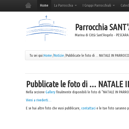
Home
La Parrocchia
I Gruppi Parrocchiali
Catec
Parrocchia
SANT
Marina di Città Sant'Angelo - PESCARA
Tu sei qui:
Home
/
Notizie
/
Pubblicate le foto di ... NATALE IN PARROCC
Pubblicate le foto di ... NATAL
Nella sezione
Gallery
finalmente disponibili le foto di "NATALE IN PARR
Vieni a rivederti....
E se hai altre foto che vuoi pubblicare,
contattaci
e le tue foto saranno pu