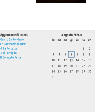
Aggiornamenti recenti
«
agosto 2026
»
Orario Sante Messe
lu
ma
me
gi
ve
sa
do
Le Convenzioni ANSPI
agosto
4. La Fortezza
1
2
3. Il Consiglio
3
4
5
6
7
8
9
Il Comitato Festa
10
11
12
14
15
16
13
17
18
19
20
21
22
23
.
24
25
26
27
28
29
30
31
.