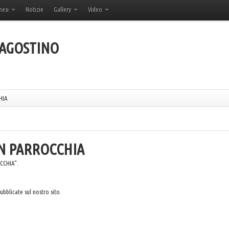
hesi
Notizie
Gallery
Video
'AGOSTINO
HIA
E IN PARROCCHIA
OCCHIA".
bblicate sul nostro sito.