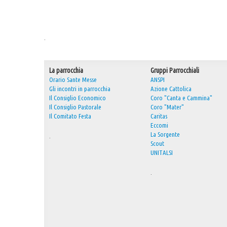
.
La parrocchia
Gruppi Parrocchiali
Orario Sante Messe
ANSPI
Gli incontri in parrocchia
Azione Cattolica
Il Consiglio Economico
Coro "Canta e Cammina"
Il Consiglio Pastorale
Coro "Mater"
Il Comitato Festa
Caritas
Eccomi
La Sorgente
.
Scout
UNITALSI
.