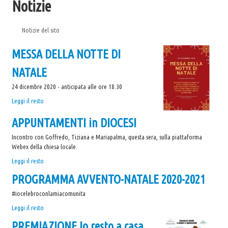
Notizie
Eccomi
La Sorgente
Notizie del sito
Scout
MESSA DELLA NOTTE DI
UNITALSI
NATALE
Catechesi
24 dicembre 2020 - anticipata alle ore 18.30
I doni dello Spirito Santo
MESSA
Leggi il resto
DELLA
Documenti per i catechisti
APPUNTAMENTI in DIOCESI
NOTTE
Notizie
DI
Incontro con Goffredo, Tiziana e Mariapalma, questa sera, sulla piattaforma
NATALE
Gallery
Webex della chiesa locale.
-
APPUNTAMENTI
Leggi il resto
L'Oratorio in Festa 2015
in
PROGRAMMA AVVENTO-NATALE 2020-2021
Festa di Benvenuto 17/10/2015
DIOCESI
-
Cena Comitato Festa 20/11/2015
#iocelebroconlamiacomunita
PROGRAMMA
Leggi il resto
NATALE IN PARROCCHIA 2015-2016
AVVENTO-
PREMIAZIONE Io resto a casa...
Quaresima 2016
NATALE