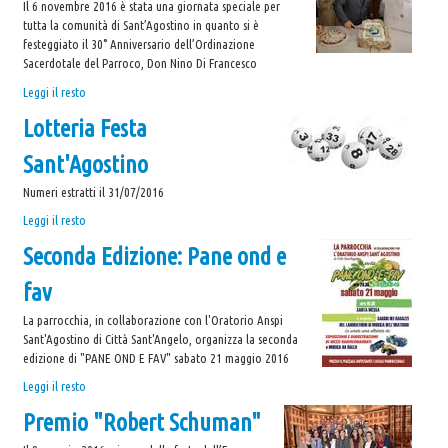
Il 6 novembre 2016 è stata una giornata speciale per
tutta la comunità di Sant’Agostino in quanto si è
festeggiato il 30° Anniversario dell’Ordinazione
Sacerdotale del Parroco, Don Nino Di Francesco
30°
Leggi il resto
Anniversario
Lotteria Festa
Ordinazione
Sacerdotale
Sant'Agostino
Don
Nino
Numeri estratti il 31/07/2016
-
Lotteria
Leggi il resto
Festa
Seconda Edizione: Pane ond e
Sant'Agostino
-
fav
La parrocchia, in collaborazione con l'Oratorio Anspi
Sant'Agostino di Città Sant'Angelo, organizza la seconda
edizione di "PANE OND E FAV" sabato 21 maggio 2016
Seconda
Leggi il resto
Edizione:
Premio "Robert Schuman"
Pane
ond