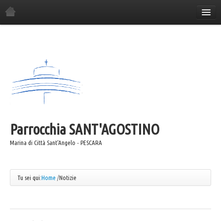
Home
La Parrocchia
Orario Sante Messe
Gli incontri in parrocchia
Il Consiglio Economico
Il Consiglio Pastorale
Parrocchia
Il Comitato Festa
SANT'AGOSTINO
I Gruppi Parrocchiali
Marina di Città Sant'Angelo - PESCARA
ANSPI
Azione Cattolica
Tu sei qui:
Home
/
Notizie
Coro "Canta e Cammina"
Coro "Mater"
Caritas