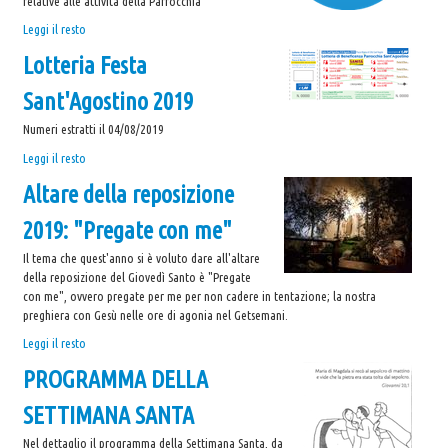
relative alle attività della Parrocchia
Vita
Nuovo
Leggi il resto
Cristiana
canale
-
Lotteria Festa
TELEGRAM
di
Sant'Agostino 2019
informazioni
-
Numeri estratti il 04/08/2019
Lotteria
Leggi il resto
Festa
Altare della reposizione
Sant'Agostino
2019
2019: "Pregate con me"
-
Il tema che quest'anno si è voluto dare all'altare
della reposizione del Giovedì Santo è "Pregate
con me", ovvero pregate per me per non cadere in tentazione; la nostra
preghiera con Gesù nelle ore di agonia nel Getsemani.
Altare
Leggi il resto
della
PROGRAMMA DELLA
reposizione
2019:
SETTIMANA SANTA
"Pregate
con
Nel dettaglio il programma della Settimana Santa, da