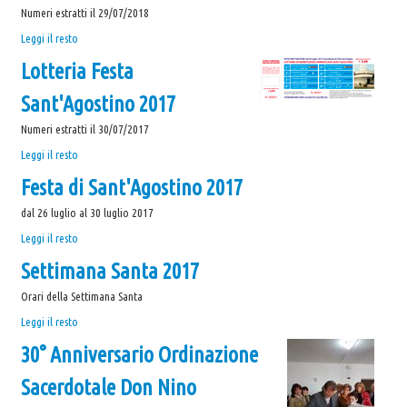
artisti
Numeri estratti il 29/07/2018
di
Lotteria
Leggi il resto
strada
Festa
-
Lotteria Festa
Sant'Agostino
2018
Sant'Agostino 2017
-
Numeri estratti il 30/07/2017
Lotteria
Leggi il resto
Festa
Festa di Sant'Agostino 2017
Sant'Agostino
2017
dal 26 luglio al 30 luglio 2017
-
Festa
Leggi il resto
di
Settimana Santa 2017
Sant'Agostino
2017
Orari della Settimana Santa
-
Settimana
Leggi il resto
Santa
30° Anniversario Ordinazione
2017
-
Sacerdotale Don Nino