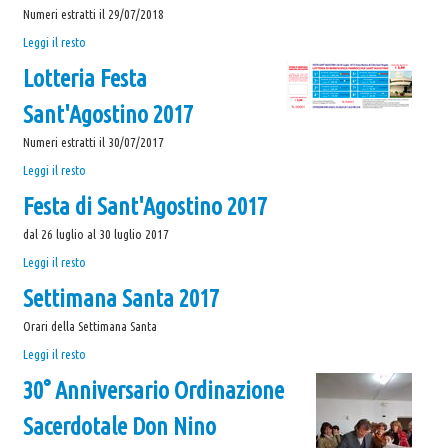
artisti
Numeri estratti il 29/07/2018
di
Lotteria
Leggi il resto
strada
Festa
-
Lotteria Festa
Sant'Agostino
2018
Sant'Agostino 2017
-
Numeri estratti il 30/07/2017
Lotteria
Leggi il resto
Festa
Festa di Sant'Agostino 2017
Sant'Agostino
2017
dal 26 luglio al 30 luglio 2017
-
Festa
Leggi il resto
di
Settimana Santa 2017
Sant'Agostino
2017
Orari della Settimana Santa
-
Settimana
Leggi il resto
Santa
30° Anniversario Ordinazione
2017
-
Sacerdotale Don Nino