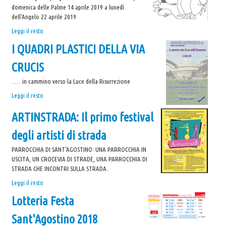
me"
domenica delle Palme 14 aprile 2019 a lunedì
-
dell'Angelo 22 aprile 2019
PROGRAMMA
Leggi il resto
DELLA
I QUADRI PLASTICI DELLA VIA
SETTIMANA
SANTA
CRUCIS
-
...... in cammino verso la Luce della Risurrezione
I
Leggi il resto
QUADRI
ARTINSTRADA: Il primo festival
PLASTICI
DELLA
degli artisti di strada
VIA
CRUCIS
PARROCCHIA DI SANT'AGOSTINO: UNA PARROCCHIA IN
-
USCITA, UN CROCEVIA DI STRADE, UNA PARROCCHIA DI
STRADA CHE INCONTRI SULLA STRADA.
ARTINSTRADA:
Leggi il resto
Il
Lotteria Festa
primo
festival
Sant'Agostino 2018
degli