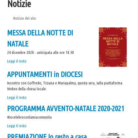
Notizie
Eccomi
La Sorgente
Notizie del sito
Scout
MESSA DELLA NOTTE DI
UNITALSI
NATALE
Catechesi
24 dicembre 2020 - anticipata alle ore 18.30
I doni dello Spirito Santo
MESSA
Leggi il resto
DELLA
Documenti per i catechisti
APPUNTAMENTI in DIOCESI
NOTTE
Notizie
DI
Incontro con Goffredo, Tiziana e Mariapalma, questa sera, sulla piattaforma
NATALE
Gallery
Webex della chiesa locale.
-
APPUNTAMENTI
Leggi il resto
L'Oratorio in Festa 2015
in
PROGRAMMA AVVENTO-NATALE 2020-2021
Festa di Benvenuto 17/10/2015
DIOCESI
-
Cena Comitato Festa 20/11/2015
#iocelebroconlamiacomunita
PROGRAMMA
Leggi il resto
NATALE IN PARROCCHIA 2015-2016
AVVENTO-
PREMIAZIONE Io resto a casa...
Quaresima 2016
NATALE