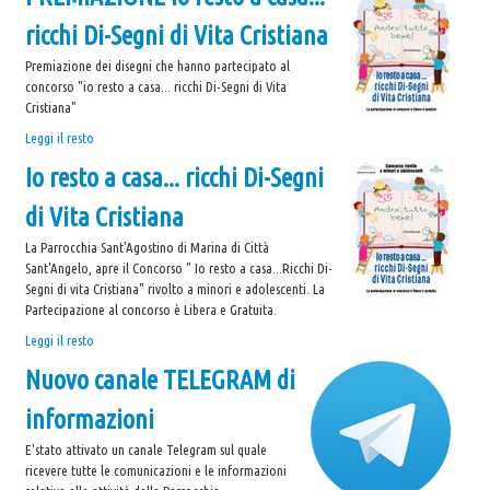
2020-
ricchi Di-Segni di Vita Cristiana
30° Anniversario Ordinazione Sacerdotale Don Nino
2021
-
Festa Sant'Agostino
Premiazione dei disegni che hanno partecipato al
concorso "io resto a casa... ricchi Di-Segni di Vita
RASSEGNA PRESEPI DOMESTICI 2020
Cristiana"
Video
PREMIAZIONE
Leggi il resto
Io
L'Oratorio in Festa 2015
Io resto a casa... ricchi Di-Segni
resto
a
Capodanno 31/12/2015
di Vita Cristiana
casa...
ricchi
Fatti riconoscere
La Parrocchia Sant'Agostino di Marina di Città
Di-
Sant'Angelo, apre il Concorso " Io resto a casa...Ricchi Di-
Segni
Segni di vita Cristiana" rivolto a minori e adolescenti. La
di
Partecipazione al concorso è Libera e Gratuita.
Vita
Io
Leggi il resto
Cristiana
resto
-
Nuovo canale TELEGRAM di
a
casa...
informazioni
ricchi
Di-
E'stato attivato un canale Telegram sul quale
Segni
ricevere tutte le comunicazioni e le informazioni
di