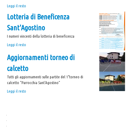
Ripresa
Leggi il resto
attività
Lotteria di Beneficenza
Coro
"Canta
Sant'Agostino
e
Cammina"
I numeri vincenti della lotteria di beneficenza
-
Lotteria
Leggi il resto
di
Aggiornamenti torneo di
Beneficenza
Sant'Agostino
calcetto
-
Tutti gli aggiornamenti sulle partite del 1°torneo di
calcetto "Parrocchia Sant'Agostino"
Aggiornamenti
Leggi il resto
torneo
di
calcetto
.
-
.
.