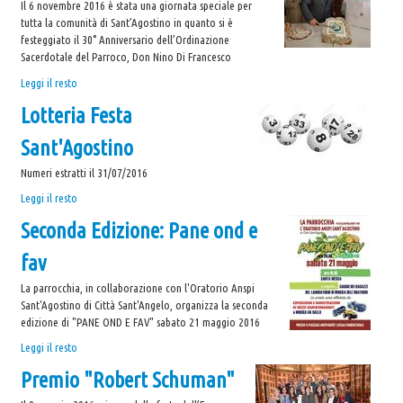
Il 6 novembre 2016 è stata una giornata speciale per
tutta la comunità di Sant’Agostino in quanto si è
festeggiato il 30° Anniversario dell’Ordinazione
Sacerdotale del Parroco, Don Nino Di Francesco
30°
Leggi il resto
Anniversario
Lotteria Festa
Ordinazione
Sacerdotale
Sant'Agostino
Don
Nino
Numeri estratti il 31/07/2016
-
Lotteria
Leggi il resto
Festa
Seconda Edizione: Pane ond e
Sant'Agostino
-
fav
La parrocchia, in collaborazione con l'Oratorio Anspi
Sant'Agostino di Città Sant'Angelo, organizza la seconda
edizione di "PANE OND E FAV" sabato 21 maggio 2016
Seconda
Leggi il resto
Edizione:
Premio "Robert Schuman"
Pane
ond