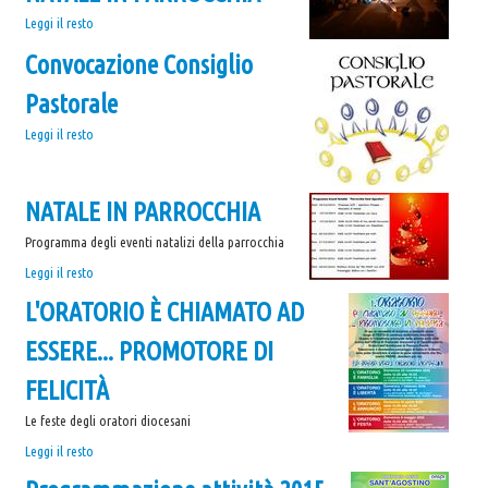
Pubblicate
Leggi il resto
le
Convocazione Consiglio
foto
di
Pastorale
...
NATALE
Convocazione
Leggi il resto
IN
Consiglio
PARROCCHIA
Pastorale
-
-
NATALE IN PARROCCHIA
Programma degli eventi natalizi della parrocchia
NATALE
Leggi il resto
IN
L'ORATORIO È CHIAMATO AD
PARROCCHIA
-
ESSERE... PROMOTORE DI
FELICITÀ
Le feste degli oratori diocesani
L'ORATORIO
Leggi il resto
È