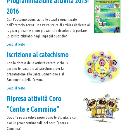
Programmazione attività 2015-
CHIAMATO
AD
2016
ESSERE...
PROMOTORE
Con l'autunno cominciano le attività organizzate
DI
dall'oratorio ANSPI. Una vasta scelta di attività dedicate ai
FELICITÀ
ragazzi giovani e meno giovani che decidono di portare
-
lo spirito cristiano negli impegni quotidiani.
Programmazione
Leggi il resto
attività
Iscrizione al catechismo
2015-
2016
Con la ripresa delle attività catechistiche, si
-
aprono le iscrizioni al catechismo per la
preparazione alla Santa Comunione e al
Sacramento della Cresima
Iscrizione
Leggi il resto
al
Ripresa attività Coro
catechismo
-
"Canta e Cammina"
Dopo la pausa estiva riprendono le attività, e con
essa le prove settimanali, del coro "Canta e
Cammina"