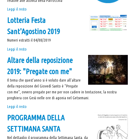
relative alle attività della Parrocchia
Vita
Nuovo
Leggi il resto
Cristiana
canale
-
Lotteria Festa
TELEGRAM
di
Sant'Agostino 2019
informazioni
-
Numeri estratti il 04/08/2019
Lotteria
Leggi il resto
Festa
Altare della reposizione
Sant'Agostino
2019
2019: "Pregate con me"
-
Il tema che quest'anno si è voluto dare all'altare
della reposizione del Giovedì Santo è "Pregate
con me", ovvero pregate per me per non cadere in tentazione; la nostra
preghiera con Gesù nelle ore di agonia nel Getsemani.
Altare
Leggi il resto
della
PROGRAMMA DELLA
reposizione
2019:
SETTIMANA SANTA
"Pregate
con
Nel dettaglio il programma della Settimana Santa, da