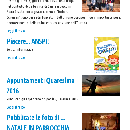
Il 9 maggio 2016, giorno della festa dell’Europa,
e
nel contesto della basilica di San Francesco in
fav
Assisi è stato consegnato il premio “Robert
-
Schuman” ,uno dei padri fondatori dell’Unione Europea, figura importante per il
riconoscimento delle radici ebraico-cristiane dell’Europa.
Premio
Leggi il resto
"Robert
Piacere... ANSPI!
Schuman"
-
Serata informativa
Piacere...
Leggi il resto
ANSPI!
-
Appuntamenti Quaresima
2016
Pubblicati gli appuntamenti per la Quaresima 2016
Appuntamenti
Leggi il resto
Quaresima
Pubblicate le foto di ...
2016
-
NATALE IN PARROCCHIA