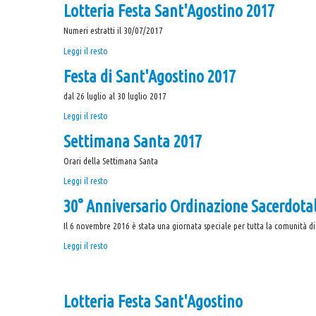
Lotteria Festa Sant'Agostino 2017
Sant'Agostino
2018
Numeri estratti il 30/07/2017
-
Lotteria
Leggi il resto
Festa
Festa di Sant'Agostino 2017
Sant'Agostino
2017
dal 26 luglio al 30 luglio 2017
-
Festa
Leggi il resto
di
Settimana Santa 2017
Sant'Agostino
2017
Orari della Settimana Santa
-
Settimana
Leggi il resto
Santa
30° Anniversario Ordinazione Sacerdota
2017
-
Il 6 novembre 2016 è stata una giornata speciale per tutta la comunità di
30°
Leggi il resto
Anniversario
Ordinazione
Sacerdotale
Lotteria Festa Sant'Agostino
Don
Nino