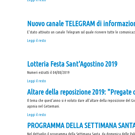
di
resto
Vita
a
Cristiana
casa...
Nuovo canale TELEGRAM di informazio
-
ricchi
Di-
E'stato attivato un canale Telegram sul quale ricevere tutte le comunicazi
Segni
di
Nuovo
Leggi il resto
Vita
canale
Cristiana
TELEGRAM
-
di
Lotteria Festa Sant'Agostino 2019
informazioni
-
Numeri estratti il 04/08/2019
Lotteria
Leggi il resto
Festa
Altare della reposizione 2019: "Pregate
Sant'Agostino
2019
Il tema che quest'anno si è voluto dare all'altare della reposizione del 
-
agonia nel Getsemani.
Altare
Leggi il resto
della
PROGRAMMA DELLA SETTIMANA SANT
reposizione
2019:
Nel dettaglio il programma della Settimana Santa, da domenica delle Pal