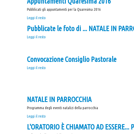
Appuntamenti Quaresima 2016
Pubblicati gli appuntamenti per la Quaresima 2016
Appuntamenti
Leggi il resto
Quaresima
Pubblicate le foto di ... NATALE IN PA
2016
-
Pubblicate
Leggi il resto
le
foto
di
Convocazione Consiglio Pastorale
...
NATALE
Convocazione
Leggi il resto
IN
Consiglio
PARROCCHIA
Pastorale
-
-
NATALE IN PARROCCHIA
Programma degli eventi natalizi della parrocchia
NATALE
Leggi il resto
IN
L'ORATORIO È CHIAMATO AD ESSERE... 
PARROCCHIA
-