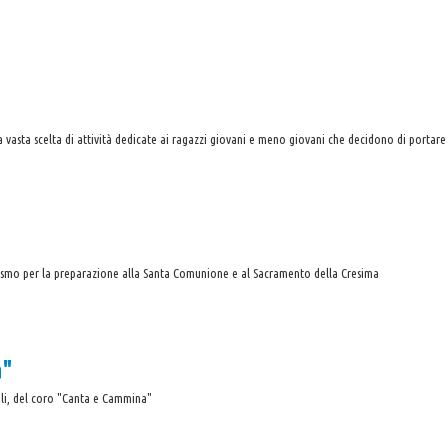
vasta scelta di attività dedicate ai ragazzi giovani e meno giovani che decidono di portare l
techismo per la preparazione alla Santa Comunione e al Sacramento della Cresima
a"
nali, del coro "Canta e Cammina"