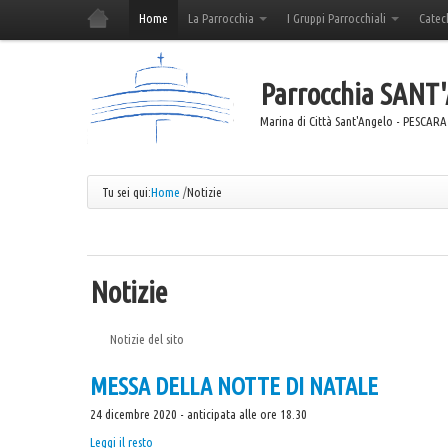
Home
La Parrocchia
I Gruppi Parrocchiali
Catec
Parrocchia
SANT
Marina di Città Sant'Angelo - PESCARA
Tu sei qui:
Home
/
Notizie
Notizie
Notizie del sito
MESSA DELLA NOTTE DI NATALE
24 dicembre 2020 - anticipata alle ore 18.30
MESSA
Leggi il resto