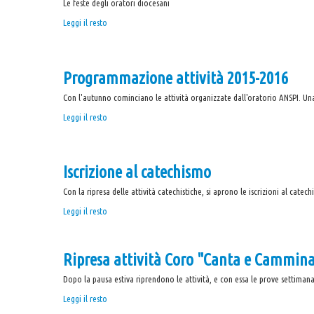
Le feste degli oratori diocesani
L'ORATORIO
Leggi il resto
È
CHIAMATO
AD
Programmazione attività 2015-2016
ESSERE...
PROMOTORE
Con l'autunno cominciano le attività organizzate dall'oratorio ANSPI. Una 
DI
FELICITÀ
Programmazione
Leggi il resto
-
attività
2015-
2016
Iscrizione al catechismo
-
Con la ripresa delle attività catechistiche, si aprono le iscrizioni al ca
Iscrizione
Leggi il resto
al
catechismo
-
Ripresa attività Coro "Canta e Cammin
Dopo la pausa estiva riprendono le attività, e con essa le prove settima
Ripresa
Leggi il resto
attività