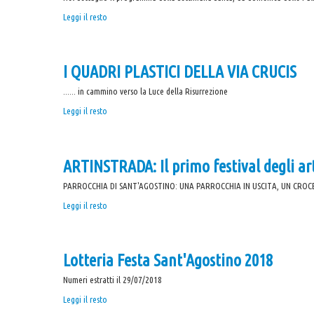
"Pregate
PROGRAMMA
Leggi il resto
con
DELLA
me"
SETTIMANA
-
SANTA
I QUADRI PLASTICI DELLA VIA CRUCIS
-
...... in cammino verso la Luce della Risurrezione
I
Leggi il resto
QUADRI
PLASTICI
DELLA
ARTINSTRADA: Il primo festival degli art
VIA
CRUCIS
PARROCCHIA DI SANT'AGOSTINO: UNA PARROCCHIA IN USCITA, UN CROC
-
ARTINSTRADA:
Leggi il resto
Il
primo
festival
Lotteria Festa Sant'Agostino 2018
degli
artisti
Numeri estratti il 29/07/2018
di
strada
Lotteria
Leggi il resto
-
Festa