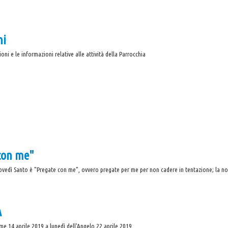
ni
oni e le informazioni relative alle attività della Parrocchia
 con me"
Giovedì Santo è "Pregate con me", ovvero pregate per me per non cadere in tentazione; la no
A
me 14 aprile 2019 a lunedì dell'Angelo 22 aprile 2019