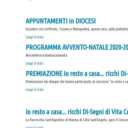
DELLA
NOTTE
DI
APPUNTAMENTI in DIOCESI
NATALE
-
Incontro con Goffredo, Tiziana e Mariapalma, questa sera, sulla piattafo
APPUNTAMENTI
Leggi il resto
in
PROGRAMMA AVVENTO-NATALE 2020-20
DIOCESI
-
#iocelebroconlamiacomunita
PROGRAMMA
Leggi il resto
AVVENTO-
PREMIAZIONE Io resto a casa... ricchi Di-
NATALE
2020-
Premiazione dei disegni che hanno partecipato al concorso "io resto a casa.
2021
PREMIAZIONE
Leggi il resto
-
Io
resto
a
Io resto a casa... ricchi Di-Segni di Vita 
casa...
ricchi
La Parrocchia Sant'Agostino di Marina di Città Sant'Angelo, apre il Concors
Di-
Segni
Io
Leggi il resto