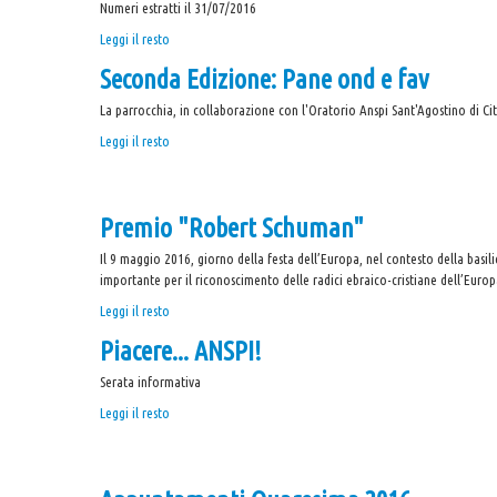
Numeri estratti il 31/07/2016
-
Lotteria
Leggi il resto
Festa
Seconda Edizione: Pane ond e fav
Sant'Agostino
-
La parrocchia, in collaborazione con l'Oratorio Anspi Sant'Agostino di 
Seconda
Leggi il resto
Edizione:
Pane
ond
Premio "Robert Schuman"
e
fav
Il 9 maggio 2016, giorno della festa dell’Europa, nel contesto della basi
-
importante per il riconoscimento delle radici ebraico-cristiane dell’Europ
Premio
Leggi il resto
"Robert
Piacere... ANSPI!
Schuman"
-
Serata informativa
Piacere...
Leggi il resto
ANSPI!
-